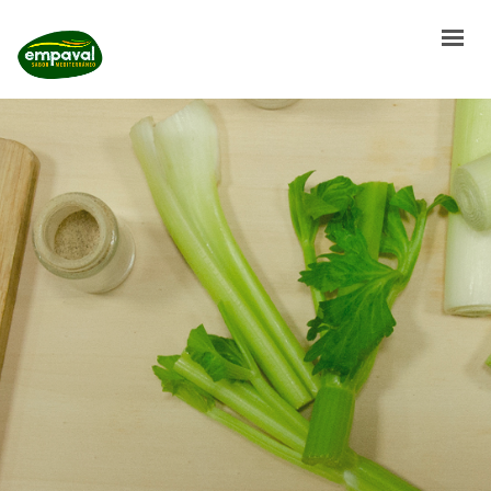
HOME
HISTORIA
NUESTROS ENVASADOS
RECETAS SALUDABLES
COLOR Y SALUD
CONTROL DE CALIDAD
TRABAJA CON NOSOTROS
CONTACTO