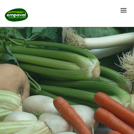
HOME
HISTORIA
NUESTROS ENVASADOS
RECETAS SALUDABLES
COLOR Y SALUD
CONTROL DE CALIDAD
TRABAJA CON NOSOTROS
CONTACTO